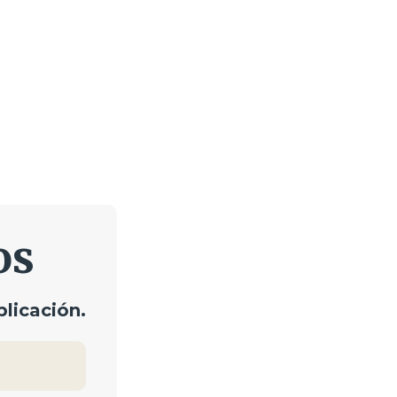
os
licación.