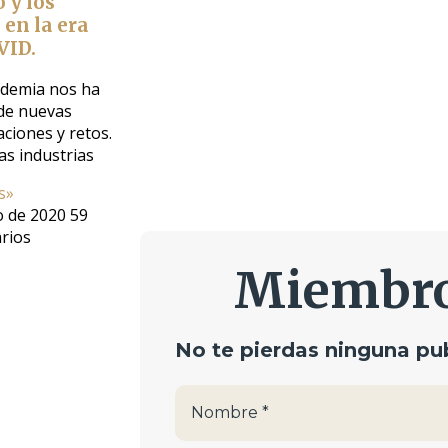
 y los
en la era
VID.
demia nos ha
 de nuevas
ciones y retos.
as industrias
s»
io de 2020
59
rios
Miembr
No te pierdas ninguna pub