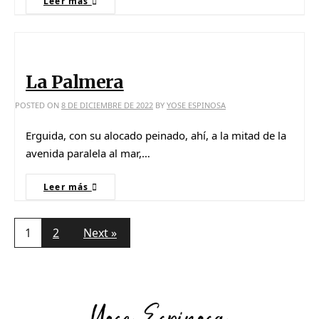
Leer más
La Palmera
POSTED ON
8 DE DICIEMBRE DE 2022
BY
YOSE ESPINOSA
Erguida, con su alocado peinado, ahí, a la mitad de la
avenida paralela al mar,…
Leer más
1
2
Next »