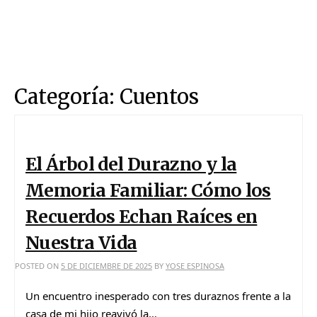
Categoría:
Cuentos
El Árbol del Durazno y la
Memoria Familiar: Cómo los
Recuerdos Echan Raíces en
Nuestra Vida
POSTED ON
5 DE DICIEMBRE DE 2025
BY
YOSE ESPINOSA
Un encuentro inesperado con tres duraznos frente a la
casa de mi hijo reavivó la…