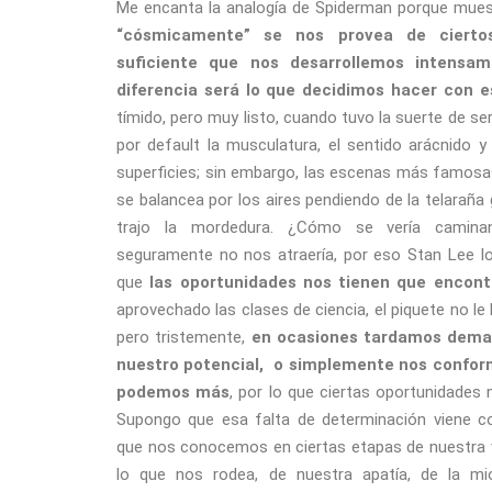
Me encanta la analogía de Spiderman porque mue
“cósmicamente” se nos provea de cierto
suficiente que nos desarrollemos intensam
diferencia será lo que decidimos hacer con e
tímido, pero muy listo, cuando tuvo la suerte de ser 
por default la musculatura, el sentido arácnido y 
superficies; sin embargo, las escenas más famosas
se balancea por los aires pendiendo de la telaraña 
trajo la mordedura. ¿Cómo se vería camin
seguramente no nos atraería, por eso Stan Lee lo
que
las oportunidades nos tienen que encontr
aprovechado las clases de ciencia, el piquete no le
pero tristemente,
en ocasiones tardamos demas
nuestro potencial, o simplemente nos confor
podemos más
, por lo que ciertas oportunidades
Supongo que esa falta de determinación viene 
que nos conocemos en ciertas etapas de nuestra v
lo que nos rodea, de nuestra apatía, de la m