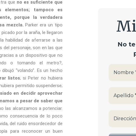
stra que
no es suficiente que
s elementos; tampoco es
ente, porque la verdadera
Mi
sa mezcla.
Parker era un tipo
picado por la araña, le llegaron
la habilidad de aferrarse a las
No te
 del personaje, son en las que
gracias a un dispositivo que no
ando o tomando el metro?,
 dibujó “volando”. Es un hecho
ar listos
; si Peter no hubiera
 hubiera permitido suspenderse;
iado en decidir aprovechar
mamos a pesar de saber que
 no las alcanzamos a potenciar.
como consecuencia de lo poco
ida, del ruido ensordecedor de
iopía para reconocer un buen