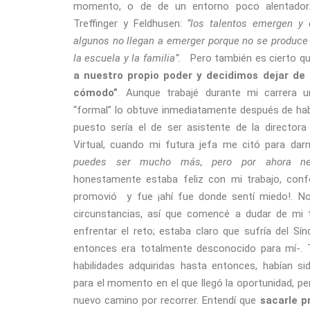
momento, o de de un entorno poco alentador.
Treffinger y Feldhusen:
“los talentos emergen y 
algunos no llegan a emerger porque no se produce
la escuela y la familia”.
Pero también es cierto q
a nuestro propio poder y decidimos dejar de
cómodo”
. Aunque trabajé durante mi carrera uni
“formal” lo obtuve inmediatamente después de habe
puesto sería el de ser asistente de la directora
Virtual, cuando mi futura jefa me citó para darm
puedes ser mucho más, pero por ahora ne
honestamente estaba feliz con mi trabajo, co
promovió y fue ¡ahí fue donde sentí miedo!. No
circunstancias, así que comencé a dudar de mi t
enfrentar el reto; estaba claro que sufría del S
entonces era totalmente desconocido para mí-. 
habilidades adquiridas hasta entonces, habían sid
para el momento en el que llegó la oportunidad, per
nuevo camino por recorrer. Entendí que
sacarle p