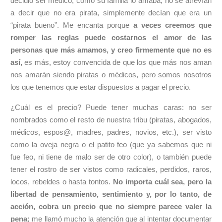
decidió ser médico; como su familia lo amaba, no se atrevían
a decir que no era pirata, simplemente decían que era un
“pirata bueno”. Me encanta porque
a veces creemos que
romper las reglas puede costarnos el amor de las
personas que más amamos, y creo firmemente que no es
así,
es más, estoy convencida de que los que más nos aman
nos amarán siendo piratas o médicos, pero somos nosotros
los que tenemos que estar dispuestos a pagar el precio.
¿Cuál es el precio? Puede tener muchas caras: no ser
nombrados como el resto de nuestra tribu (piratas, abogados,
médicos, espos@, madres, padres, novios, etc.), ser visto
como la oveja negra o el patito feo (que ya sabemos que ni
fue feo, ni tiene de malo ser de otro color), o también puede
tener el rostro de ser vistos como radicales, perdidos, raros,
locos, rebeldes o hasta tontos.
No importa cuál sea, pero la
libertad de pensamiento, sentimiento y, por lo tanto, de
acción, cobra un precio que no siempre parece valer la
pena;
me llamó mucho la atención que al intentar documentar