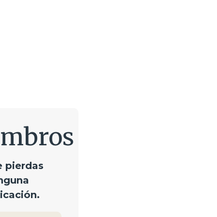
embros
e pierdas
nguna
icación.