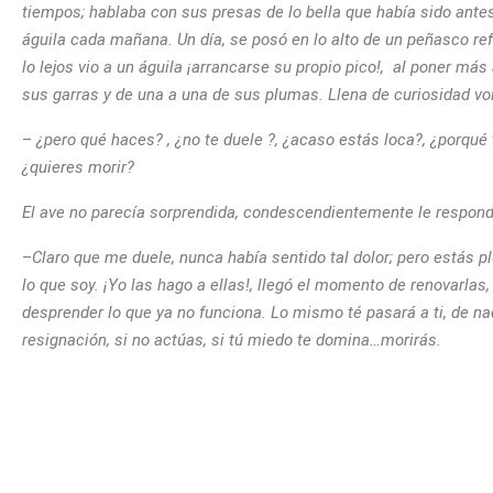
tiempos; hablaba con sus presas de lo bella que había sido ant
águila cada mañana. Un día, se posó en lo alto de un peñasco re
lo lejos vio a un águila ¡arrancarse su propio pico!, al poner m
sus garras y de una a una de sus plumas. Llena de curiosidad vo
–
¿pero qué haces? , ¿no te duele ?, ¿acaso estás loca?, ¿porqué 
¿quieres morir?
El ave no parecía sorprendida, condescendientemente le respon
–
Claro que me duele, nunca había sentido tal dolor; pero estás 
lo que soy. ¡Yo las hago a ellas!, llegó el momento de renovarlas,
desprender lo que ya no funciona. Lo mismo té pasará a ti, de nada 
resignación, si no actúas, si tú miedo te domina…morirás.