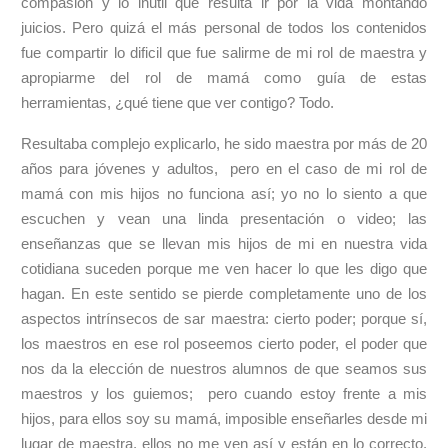
compasión y lo inutil que resulta ir por la vida montando
juicios. Pero quizá el más personal de todos los contenidos
fue compartir lo dificil que fue salirme de mi rol de maestra y
apropiarme del rol de mamá como guía de estas
herramientas, ¿qué tiene que ver contigo? Todo.
Resultaba complejo explicarlo, he sido maestra por más de 20
años para jóvenes y adultos, pero en el caso de mi rol de
mamá con mis hijos no funciona así; yo no lo siento a que
escuchen y vean una linda presentación o video; las
enseñanzas que se llevan mis hijos de mi en nuestra vida
cotidiana suceden porque me ven hacer lo que les digo que
hagan. En este sentido se pierde completamente uno de los
aspectos intrínsecos de sar maestra: cierto poder; porque sí,
los maestros en ese rol poseemos cierto poder, el poder que
nos da la elección de nuestros alumnos de que seamos sus
maestros y los guiemos; pero cuando estoy frente a mis
hijos, para ellos soy su mamá, imposible enseñarles desde mi
lugar de maestra, ellos no me ven así y están en lo correcto.