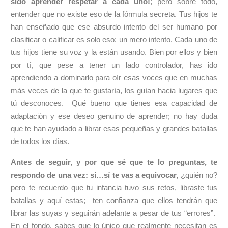
sido aprender respetar a cada uno!
; pero sobre todo,
entender que no existe eso de la fórmula secreta. Tus hijos te
han enseñado que ese absurdo intento del ser humano por
clasificar o calificar es solo eso: un mero intento. Cada uno de
tus hijos tiene su voz y la están usando. Bien por ellos y bien
por tí, que pese a tener un lado controlador, has ido
aprendiendo a dominarlo para oír esas voces que en muchas
más veces de la que te gustaría, los guían hacia lugares que
tú desconoces. Qué bueno que tienes esa capacidad de
adaptación y ese deseo genuino de aprender; no hay duda
que te han ayudado a librar esas pequeñas y grandes batallas
de todos los días.
Antes de seguir, y por que sé que te lo preguntas, te
respondo de una vez: sí…sí te vas a equivocar,
¿quién no?
pero te recuerdo que tu infancia tuvo sus retos, libraste tus
batallas y aquí estas; ten confianza que ellos tendrán que
librar las suyas y seguirán adelante a pesar de tus “errores”.
En el fondo, sabes que lo único que realmente necesitan es